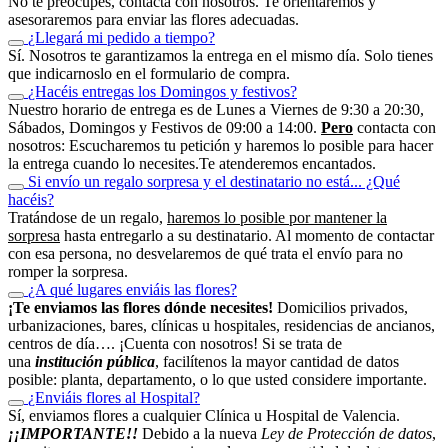
No te preocupes, contacta con nosotros. Te orientaremos y
asesoraremos para enviar las flores adecuadas.
¿Llegará mi pedido a tiempo?
Sí. Nosotros te garantizamos la entrega en el mismo día. Solo tienes
que indicarnoslo en el formulario de compra.
¿Hacéis entregas los Domingos y festivos?
Nuestro horario de entrega es de Lunes a Viernes de 9:30 a 20:30,
Sábados, Domingos y Festivos de 09:00 a 14:00.
Pero
contacta con
nosotros: Escucharemos tu petición y haremos lo posible para hacer
la entrega cuando lo necesites.Te atenderemos encantados.
Si envío un regalo sorpresa y el destinatario no está... ¿Qué
hacéis?
Tratándose de un regalo,
haremos lo posible por mantener la
sorpresa
hasta entregarlo a su destinatario. Al momento de contactar
con esa persona, no desvelaremos de qué trata el envío para no
romper la sorpresa.
¿A qué lugares enviáis las flores?
¡Te enviamos las flores dónde necesites!
Domicilios privados,
urbanizaciones, bares, clínicas u hospitales, residencias de ancianos,
centros de día…. ¡Cuenta con nosotros! Si se trata de
una
institución pública
, facilítenos la mayor cantidad de datos
posible: planta, departamento, o lo que usted considere importante.
¿Enviáis flores al Hospital?
Sí, enviamos flores a cualquier Clínica u Hospital de Valencia.
¡¡IMPORTANTE!!
Debido a la nueva
Ley de Protección de datos
,