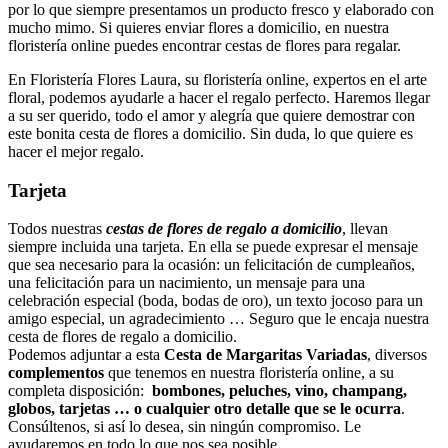
por lo que siempre presentamos un producto fresco y elaborado con
mucho mimo. Si quieres enviar flores a domicilio, en nuestra
floristería online puedes encontrar cestas de flores para regalar.
En Floristería Flores Laura, su floristería online, expertos en el arte
floral, podemos ayudarle a hacer el regalo perfecto. Haremos llegar
a su ser querido, todo el amor y alegría que quiere demostrar con
este bonita cesta de flores a domicilio. Sin duda, lo que quiere es
hacer el mejor regalo.
Tarjeta
Todos nuestras
cestas de flores de regalo a domicilio
, llevan
siempre incluida una tarjeta. En ella se puede expresar el mensaje
que sea necesario para la ocasión: un felicitación de cumpleaños,
una felicitación para un nacimiento, un mensaje para una
celebración especial (boda, bodas de oro), un texto jocoso para un
amigo especial, un agradecimiento … Seguro que le encaja nuestra
cesta de flores de regalo a domicilio.
Podemos adjuntar a esta
Cesta de Margaritas Variadas
, diversos
complementos
que tenemos en nuestra floristería online, a su
completa disposición:
bombones, peluches, vino, champang,
globos, tarjetas … o cualquier otro detalle que s
e le ocurra
.
Consúltenos, si así lo desea, sin ningún compromiso. Le
ayudaremos en todo lo que nos sea posible.