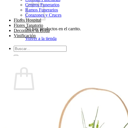
Centros Funerarios
Ramos Funerarios
Corazones y Cruces
Flores Hospital
Flores Tanatorio
No hay productos en el carrito.
Decoramos tu Boda
Vinificación
Volver a la tienda
Buscar
por:
0
Carrito
No hay productos en el carrito.
Volver a la tienda