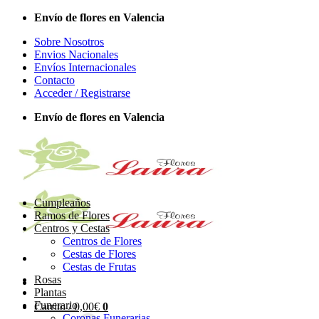
Saltar
Envío de flores en Valencia
al
Sobre Nosotros
contenido
Envios Nacionales
Envíos Internacionales
Contacto
Acceder / Registrarse
Envío de flores en Valencia
Cumpleaños
Ramos de Flores
Centros y Cestas
Centros de Flores
Cestas de Flores
Cestas de Frutas
Rosas
Plantas
Funerario
Carrito /
0,00
€
0
Coronas Funerarias