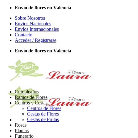
Saltar
Envío de flores en Valencia
al
Sobre Nosotros
contenido
Envios Nacionales
Envíos Internacionales
Contacto
Acceder / Registrarse
Envío de flores en Valencia
Cumpleaños
Ramos de Flores
Centros y Cestas
Centros de Flores
Cestas de Flores
Cestas de Frutas
Rosas
Plantas
Funerario