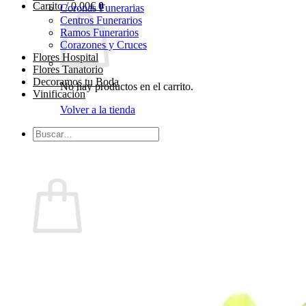
Carrito /
0,00
€
0
Coronas Funerarias
Centros Funerarios
Ramos Funerarios
Corazones y Cruces
Flores Hospital
Flores Tanatorio
Decoramos tu Boda
No hay productos en el carrito.
Vinificación
Volver a la tienda
Buscar
por:
0
Carrito
No hay productos en el carrito.
Volver a la tienda