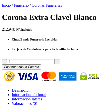
Inicio
/
Funerario
/
Coronas Funerarias
Corona Extra Clavel Blanco
212,94
€
IVA Incluido
Cinta/Banda Funeraria Incluida
Tarjeta de Condolencia para la familia Incluida
Corona
Extra
Continuar con la Compra
Clavel
Blanco
cantidad
Descripción
Información adicional
Información Interés
Valoraciones (0)