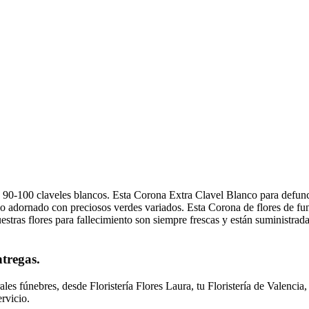
0-100 claveles blancos. Esta Corona Extra Clavel Blanco para defunció
ello adornado con preciosos verdes variados. Esta Corona de flores de fu
 Nuestras flores para fallecimiento son siempre frescas y están suministra
ntregas.
rales fúnebres, desde Floristería Flores Laura, tu Floristería de Valenci
rvicio.