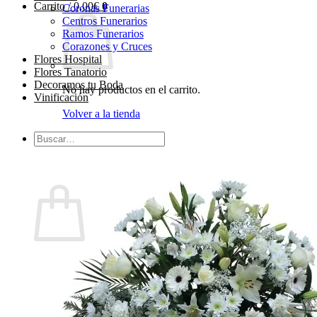
Carrito /
0,00
€
0
Coronas Funerarias
Centros Funerarios
Ramos Funerarios
Corazones y Cruces
Flores Hospital
Flores Tanatorio
Decoramos tu Boda
No hay productos en el carrito.
Vinificación
Volver a la tienda
Buscar
por:
0
Carrito
No hay productos en el carrito.
Volver a la tienda