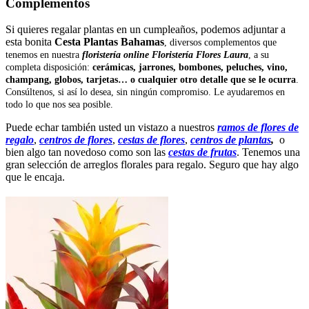
Complementos
Si quieres regalar plantas en un cumpleaños, podemos adjuntar a
esta bonita
Cesta Plantas Bahamas
, diversos complementos que
tenemos en nuestra
floristería online Floristería Flores Laura
, a su
completa disposición:
cerámicas, jarrones, bombones, peluches, vino,
champang, globos, tarjetas… o cualquier otro detalle que se le ocurra
.
Consúltenos, si así lo desea, sin ningún compromiso. Le ayudaremos en
todo lo que nos sea posible.
Puede echar también usted un vistazo a nuestros
ramos de flores de
regalo
,
centros de flores
,
cestas de flores
,
centros de plantas
,
o
bien algo tan novedoso como son las
cestas de frutas
. Tenemos una
gran selección de arreglos florales para regalo. Seguro que hay algo
que le encaja.