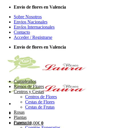
Saltar
Envío de flores en Valencia
al
Sobre Nosotros
contenido
Envios Nacionales
Envíos Internacionales
Contacto
Acceder / Registrarse
Envío de flores en Valencia
Cumpleaños
Ramos de Flores
Centros y Cestas
Centros de Flores
Cestas de Flores
Cestas de Frutas
Rosas
Plantas
Funerario
Carrito /
0,00
€
0
Coronas Funerarias