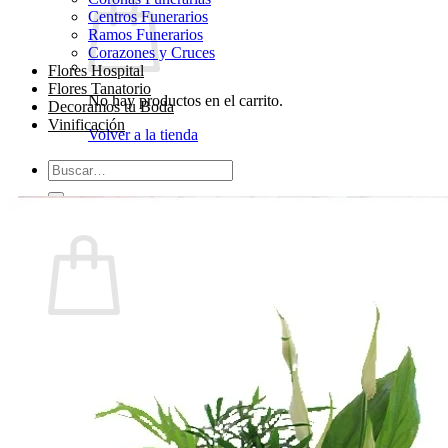
Centros Funerarios
Ramos Funerarios
Corazones y Cruces
Flores Hospital
Flores Tanatorio
No hay productos en el carrito.
Decoramos tu Boda
Vinificación
Volver a la tienda
Buscar
por:
0
Carrito
No hay productos en el carrito.
Volver a la tienda