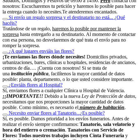
Sábados, Domingos y Festivos de 09:00 a 14:00.
Pero
contacta con
nosotros: Escucharemos tu petición y haremos lo posible para hacer
la entrega cuando lo necesites.Te atenderemos encantados.
Si envío un regalo sorpresa y el destinatario no está... ¿Qué
hacéis?
Tratándose de un regalo,
haremos lo posible por mantener la
sorpresa
hasta entregarlo a su destinatario. Al momento de contactar
con esa persona, no desvelaremos de qué trata el envío para no
romper la sorpresa.
¿A qué lugares enviáis las flores?
¡Te enviamos las flores dónde necesites!
Domicilios privados,
urbanizaciones, bares, clínicas u hospitales, residencias de ancianos,
centros de día…. ¡Cuenta con nosotros! Si se trata de
una
institución pública
, facilítenos la mayor cantidad de datos
posible: planta, departamento, o lo que usted considere importante.
¿Enviáis flores al Hospital?
Sí, enviamos flores a cualquier Clínica u Hospital de Valencia.
¡¡IMPORTANTE!!
Debido a la nueva
Ley de Protección de datos
,
necesitamos que nos proporciones la mayor cantidad de datos
posible. Como mínimo, es necesario el
número de habitación
.
Necesito enviar flores al Tanatorio...¿Es posible?
Sí, es posible. Damos prioridad a los envíos funerarios. Antes de
realizar el envío siempre confirmamos:
Tanatorio, sala velatorio y
hora del entierro o cremación
.
Tanatorios con Servicio de
Flores:
Todos nuestros trabajos
incluyen Cinta Funeraria
y