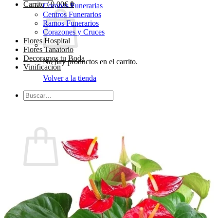
Carrito /
0,00
€
0
Coronas Funerarias
Centros Funerarios
Ramos Funerarios
Corazones y Cruces
Flores Hospital
Flores Tanatorio
Decoramos tu Boda
No hay productos en el carrito.
Vinificación
Volver a la tienda
Buscar
por:
0
Carrito
No hay productos en el carrito.
Volver a la tienda