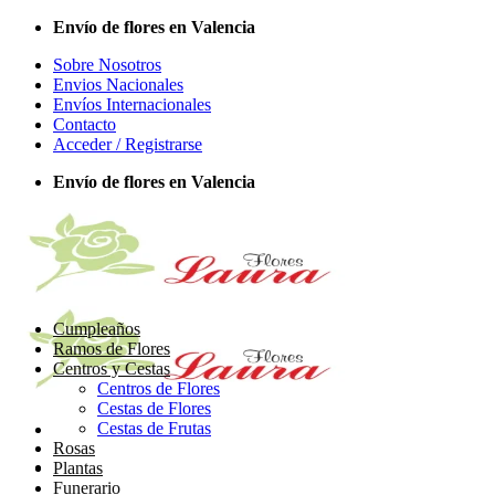
Saltar
Envío de flores en Valencia
al
Sobre Nosotros
contenido
Envios Nacionales
Envíos Internacionales
Contacto
Acceder / Registrarse
Envío de flores en Valencia
Cumpleaños
Ramos de Flores
Centros y Cestas
Centros de Flores
Cestas de Flores
Cestas de Frutas
Rosas
Plantas
Funerario